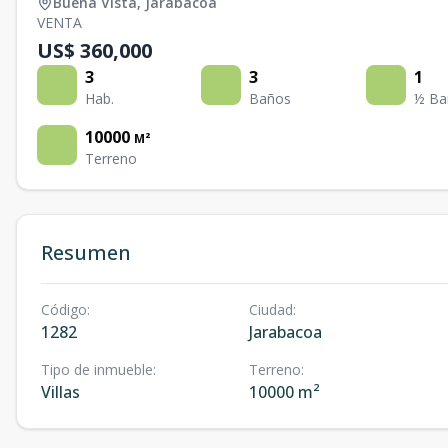
Buena Vista
,
Jarabacoa
VENTA
US$ 360,000
3
3
1
Hab.
Baños
½ Ba
10000
M²
Terreno
Resumen
Código
:
Ciudad
:
1282
Jarabacoa
Tipo de inmueble
:
Terreno
:
Villas
10000 m²