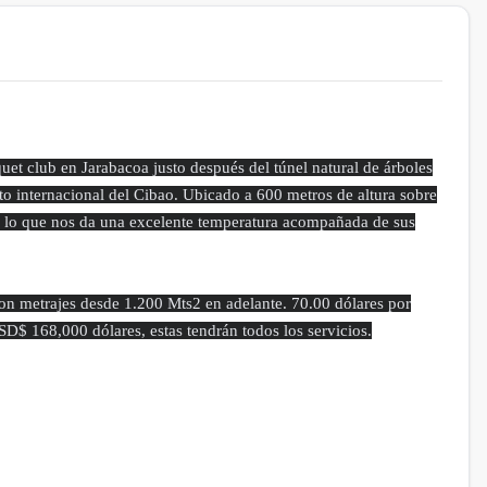
et club en Jarabacoa justo después del túnel natural de árboles
to internacional del Cibao. Ubicado a 600 metros de altura sobre
as lo que nos da una excelente temperatura acompañada de sus
con metrajes desde 1.200 Mts2 en adelante. 70.00 dólares por
D$ 168,000 dólares, estas tendrán todos los servicios.