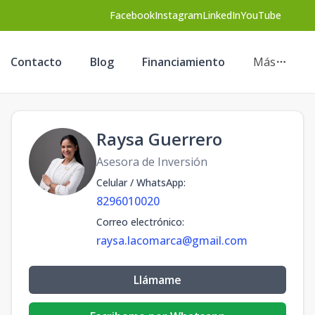
Facebook
Instagram
LinkedIn
YouTube
Contacto
Blog
Financiamiento
Más
Raysa Guerrero
Asesora de Inversión
Celular / WhatsApp
:
8296010020
Correo electrónico
:
raysa.lacomarca@gmail.com
Llámame