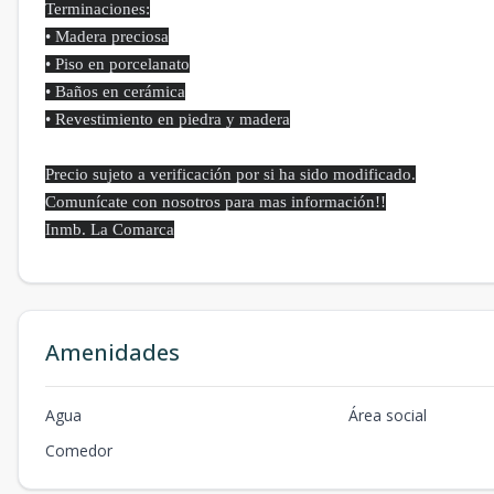
Terminaciones:
• Madera preciosa
• Piso en porcelanato
• Baños en cerámica
• Revestimiento en piedra y madera
Precio sujeto a verificación por si ha sido modificado.
Comunícate con nosotros para mas información!!
Inmb. La Comarca
Amenidades
Agua
Área social
Comedor