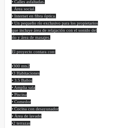
• Calles asfaltadas.
. Área social.
• Internet en fibra óptica.
• Un pequeño río exclusivo para los propietarios
que incluye área de relajación con el sonido del
río y área de masajes.
El proyecto contara con:
•300 mts2
•3 Habitaciones
• 3.5 Baños
• Amplia sala
• Piscina
• Comedor
• Cocina con desayunador
• Área de lavado
•2 terrazas