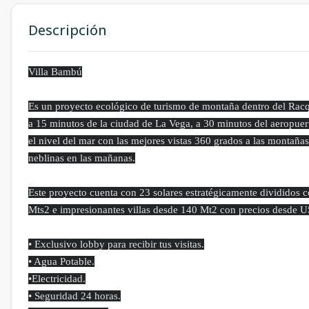
Descripción
Villa Bambú
Es un proyecto ecológico de turismo de montaña dentro del Racqu
a 15 minutos de la ciudad de La Vega, a 30 minutos del aeropuer
el nivel del mar con las mejores vistas 360 grados a las montañ
neblinas en las mañanas.
Este proyecto cuenta con 23 solares estratégicamente divididos 
Mts2 e impresionantes villas desde 140 Mt2 con precios desde US
• Exclusivo lobby para recibir tus visitas.
• Agua Potable.
•Electricidad.
• Seguridad 24 horas.