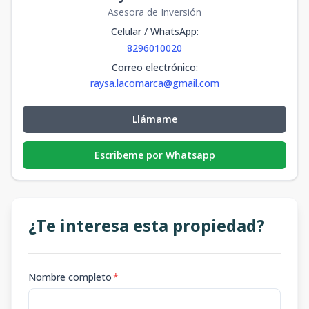
78,445.4
713.14
m2
Asesora de Inversión
Unidad-17
Celular / WhatsApp
:
-
-
-
Disponible
8296010020
-
m2
Correo electrónico
:
A1
raysa.lacomarca@gmail.com
-
500.56
-
Vendido
500.56
m2
Llámame
Escribeme por Whatsapp
¿Te interesa esta propiedad?
Nombre completo
*