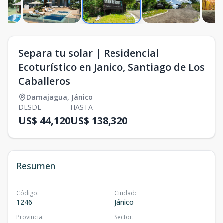
Separa tu solar | Residencial
Ecoturístico en Janico, Santiago de Los
Caballeros
Damajagua
,
Jánico
DESDE
HASTA
US$ 44,120
US$ 138,320
Resumen
Código
:
Ciudad
:
1246
Jánico
Provincia
:
Sector
: