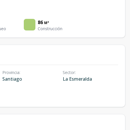
86
M²
ueo
Construcción
Provincia
:
Sector
:
Santiago
La Esmeralda