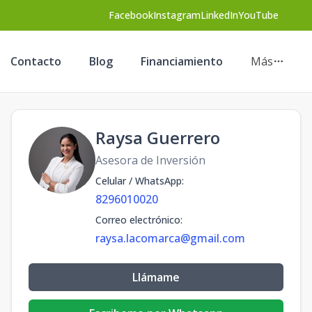
Facebook
Instagram
LinkedIn
YouTube
Contacto
Blog
Financiamiento
Más
Raysa Guerrero
Asesora de Inversión
Celular / WhatsApp
:
8296010020
Correo electrónico
:
raysa.lacomarca@gmail.com
Llámame