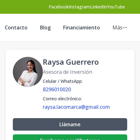
Facebook
Instagram
LinkedIn
YouTube
Contacto
Blog
Financiamiento
Más
Raysa Guerrero
Asesora de Inversión
Celular / WhatsApp
:
8296010020
Correo electrónico
:
raysa.lacomarca@gmail.com
Llámame