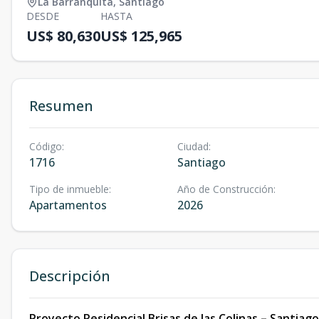
La Barranquita
,
Santiago
DESDE
HASTA
US$ 80,630
US$ 125,965
Resumen
Código
:
Ciudad
:
1716
Santiago
Tipo de inmueble
:
Año de Construcción
:
Apartamentos
2026
Descripción
Proyecto Residencial Brisas de las Colinas – Santiag