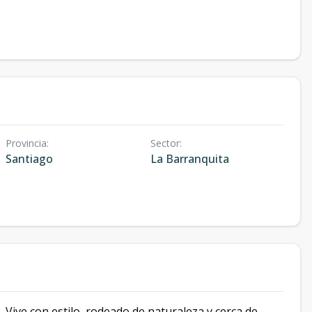
Provincia
:
Sector
:
Santiago
La Barranquita
o.
Vive con estilo, rodeado de naturaleza y cerca de