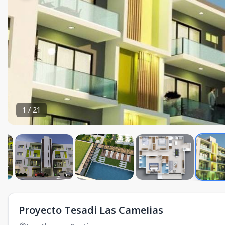
1
/
21
Proyecto Tesadi Las CameIias