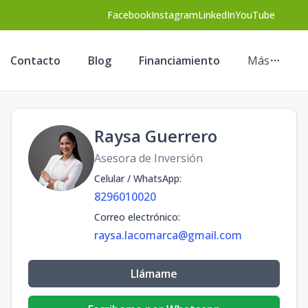
Facebook
Instagram
LinkedIn
YouTube
Contacto
Blog
Financiamiento
Más
Raysa Guerrero
Asesora de Inversión
Celular / WhatsApp
:
8296010020
Correo electrónico
:
raysa.lacomarca@gmail.com
Llámame