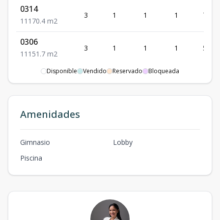
0314
3
1
1
1
70.4
1
1
1
70.4
m2
0306
3
1
1
1
51.7
1
1
1
51.7
m2
Disponible
Vendido
Reservado
Bloqueada
0407
4
1
1
1
49.9
1
1
1
49.9
m2
0613
Amenidades
6
1
1
1
81
1
1
1
81
m2
Gimnasio
Lobby
Piscina