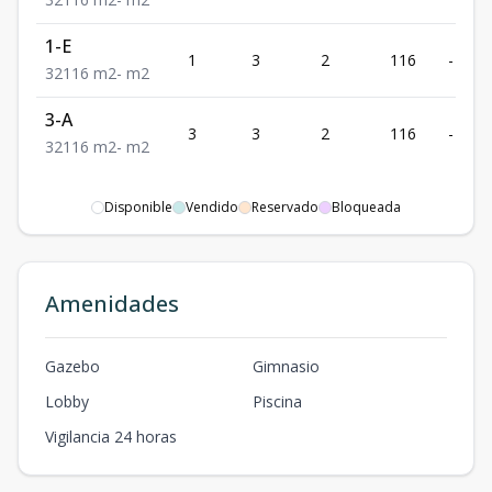
1-E
1
3
2
116
-
3
2
116
m2
-
m2
3-A
3
3
2
116
-
3
2
116
m2
-
m2
Disponible
Vendido
Reservado
Bloqueada
Amenidades
Gazebo
Gimnasio
Lobby
Piscina
Vigilancia 24 horas