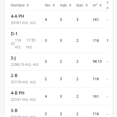
Terra
Nombre
Niv.
Hab.
Ban.
m²
m²
4-A PH
4
3
3
161
-
3
3
161
m2
-
m2
D-1
116
17.35
3
3
2
116
17.35
3
2
m2
m2
3-J
3
2
2
98.15
-
2
2
98.15
m2
-
m2
2-B
2
3
2
116
-
3
2
116
m2
-
m2
4-B PH
4
3
2
161
-
3
2
161
m2
-
m2
3-B
3
3
2
116
-
3
2
116
m2
-
m2