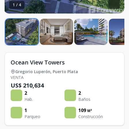
1
/
4
Ocean View Towers
Gregorio Luperón
,
Puerto Plata
VENTA
US$ 210,634
2
2
Hab.
Baños
1
109
M²
Parqueo
Construcción