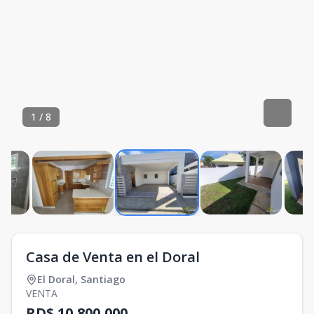
1
/
8
Casa de Venta en el Doral
El Doral
,
Santiago
VENTA
RD$ 10,800,000