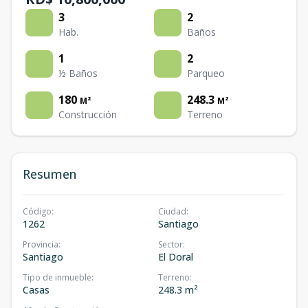
3
2
Hab.
Baños
1
2
½ Baños
Parqueo
180
248.3
M²
M²
Construcción
Terreno
Resumen
Código
:
Ciudad
:
1262
Santiago
Provincia
:
Sector
:
Santiago
El Doral
Tipo de inmueble
:
Terreno
:
Casas
248.3 m²