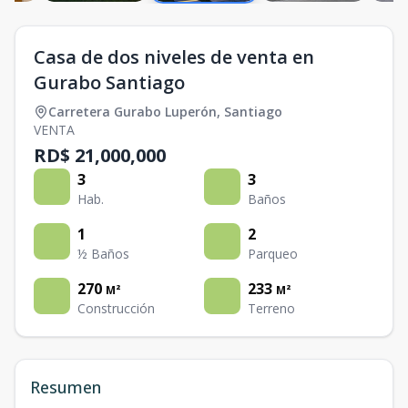
Casa de dos niveles de venta en
Gurabo Santiago
Carretera Gurabo Luperón
,
Santiago
VENTA
RD$ 21,000,000
3
3
Hab.
Baños
1
2
½ Baños
Parqueo
270
233
M²
M²
Construcción
Terreno
Resumen