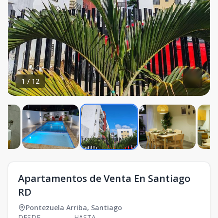
1
/
12
Apartamentos de Venta En Santiago
RD
Pontezuela Arriba
,
Santiago
DESDE
HASTA