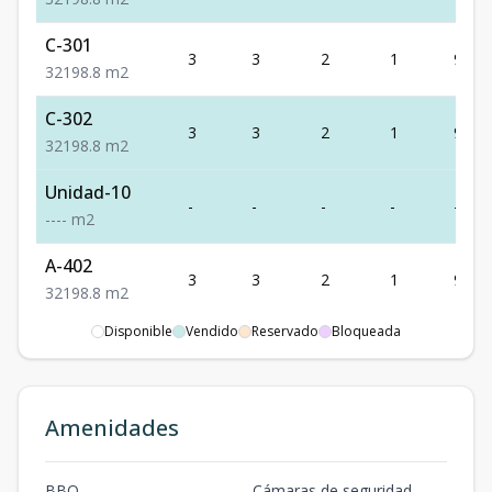
C-301
3
3
2
1
98.8
3
2
1
98.8
m2
C-302
3
3
2
1
98.8
3
2
1
98.8
m2
Unidad-10
-
-
-
-
-
-
-
-
-
m2
A-402
3
3
2
1
98.8
3
2
1
98.8
m2
Disponible
Vendido
Reservado
Bloqueada
A-201
2
3
2
1
98.8
3
2
1
98.8
m2
Amenidades
BBQ
Cámaras de seguridad