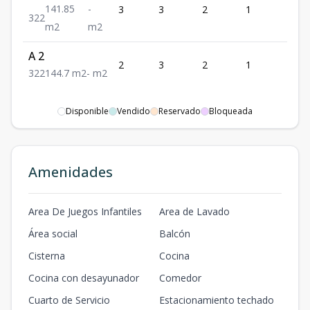
141.85
-
3
3
2
1
2
3
2
2
m2
m2
A 2
2
3
2
1
2
3
2
2
144.7
m2
-
m2
Disponible
Vendido
Reservado
Bloqueada
Amenidades
Area De Juegos Infantiles
Area de Lavado
Área social
Balcón
Cisterna
Cocina
Cocina con desayunador
Comedor
Cuarto de Servicio
Estacionamiento techado