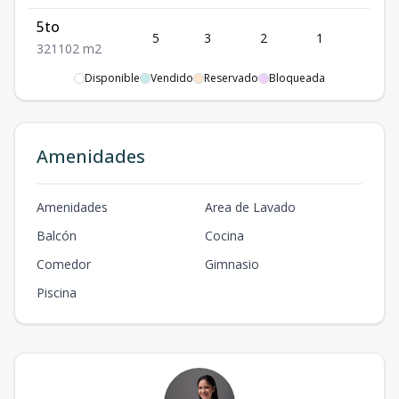
5to
5
3
2
1
1
3
2
1
102
m2
Disponible
Vendido
Reservado
Bloqueada
6to
6
3
2
1
1
3
2
1
102
m2
1er
Amenidades
1
3
2
1
1
3
2
1
110
m2
Amenidades
Area de Lavado
Balcón
Cocina
Comedor
Gimnasio
Piscina