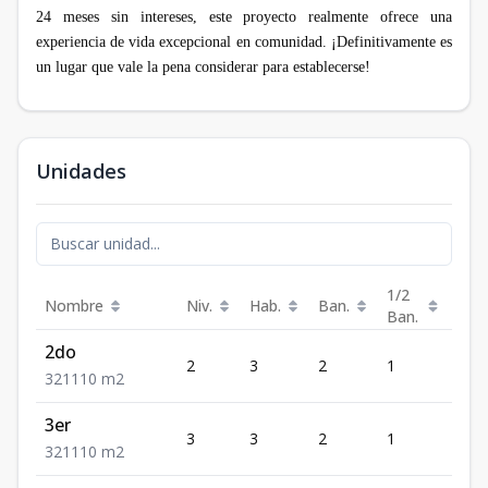
24 meses sin intereses, este proyecto realmente ofrece una
experiencia de vida excepcional en comunidad. ¡Definitivamente es
un lugar que vale la pena considerar para establecerse!
Unidades
1/2
Nombre
Niv.
Hab.
Ban.
Est.
Ban.
2do
2
3
2
1
1
3
2
1
110
m2
3er
3
3
2
1
1
3
2
1
110
m2