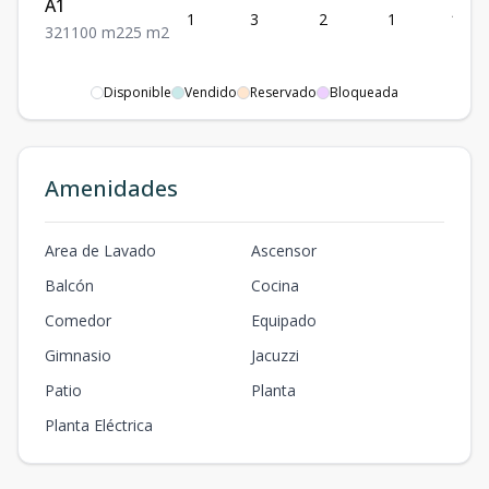
A1
1
3
2
1
100
3
2
1
100
m2
25
m2
Disponible
Vendido
Reservado
Bloqueada
Amenidades
Area de Lavado
Ascensor
Balcón
Cocina
Comedor
Equipado
Gimnasio
Jacuzzi
Patio
Planta
Planta Eléctrica